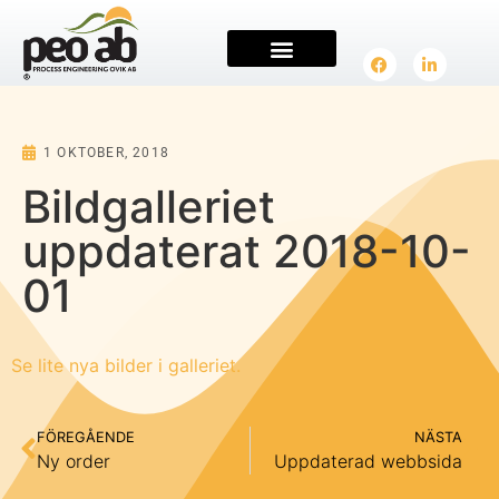
PRODUKTER & TJÄNSTER
1 OKTOBER, 2018
Bildgalleriet
uppdaterat 2018-10-
01
Se lite nya bilder i galleriet.
FÖREGÅENDE
NÄSTA
Ny order
Uppdaterad webbsida