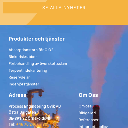
SE ALLA NYHETER
Produkter och tjänster
Absorptionstorn för ClO2
Blekeriskrubber
Förbehandling av överskottsslam
Terpentindekantering
Reservdelar
Ingenjörstjänster
Adress
Om Oss
Om oss
Process Engineering Ovik AB
Östra Dalgatan 1
Bildgalleri
SE-891 32 Örnsköldsvik
Referenser
Tel:
+46 70 246 69 80
Integritetspolicy