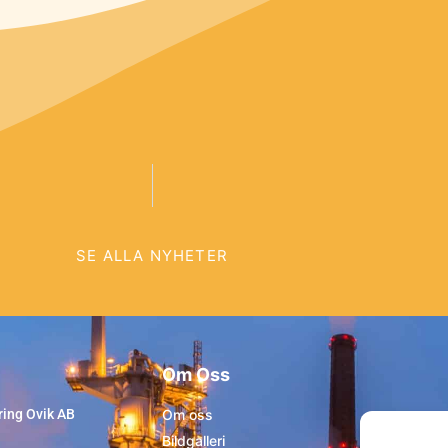
SE ALLA NYHETER
Om Oss
ring Ovik AB
Om oss
Bildgalleri