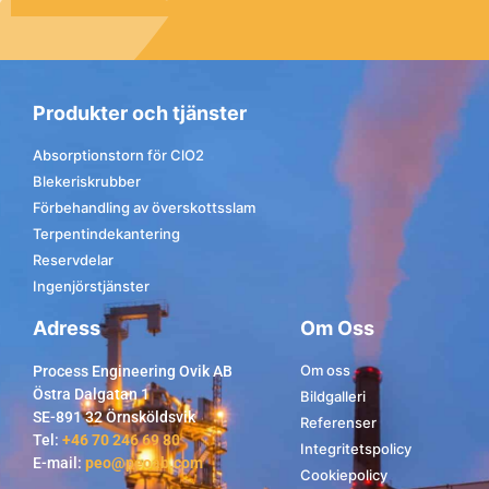
Produkter och tjänster
Absorptionstorn för ClO2
Blekeriskrubber
Förbehandling av överskottsslam
Terpentindekantering
Reservdelar
Ingenjörstjänster
Adress
Om Oss
Om oss
Process Engineering Ovik AB
Östra Dalgatan 1
Bildgalleri
SE-891 32 Örnsköldsvik
Referenser
Tel:
+46 70 246 69 80
Integritetspolicy
E-mail:
peo@peoab.com
Cookiepolicy