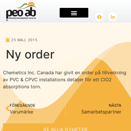
PRODUKTER & TJÄNSTER
25 MAJ, 2015
Ny order
Chemetics Inc. Canada har givit en order på tillverkning
av PVC & CPVC installations detaljer för ett ClO2
absorptions torn.
FÖREGÅENDE
NÄSTA
Varumärke
Samarbetspartner
SE ALLA NYHETER