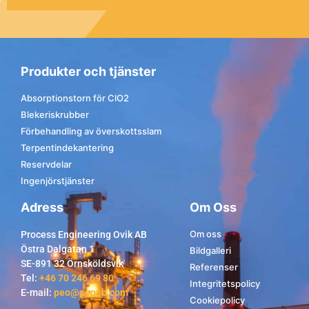
Produkter och tjänster
Absorptionstorn för ClO2
Blekeriskrubber
Förbehandling av överskottsslam
Terpentindekantering
Reservdelar
Ingenjörstjänster
Adress
Om Oss
Om oss
Process Engineering Ovik AB
Östra Dalgatan 1
Bildgalleri
SE-891 32 Örnsköldsvik
Referenser
Tel:
+46 70 246 69 80
Integritetspolicy
E-mail:
peo@peoab.com
Cookiepolicy