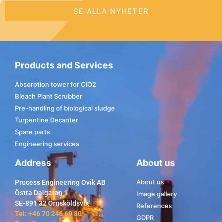
SE ALLA NYHETER
Products and Services
Absorption tower for ClO2
Bleach Plant Scrubber
Pre-handling of biological sludge
Turpentine Decanter
Spare parts
Engineering services
Address
About us
About us
Process Engineering Ovik AB
Östra Dalgatan 1
Image gallery
SE-891 32 Örnsköldsvik
References
Tel: +46 70 246 69 80
GDPR