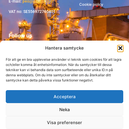
E-mail:
peo@peoab.com
Cookie policy
VAT no: SE556972760401
Follow us
Hantera samtycke
För att ge en bra upplevelse använder vi teknik som cookies för att lagra
och/eller komma åt enhetsinformation. När du samtycker till dessa
tekniker kan vi behandla data som surfbeteende eller unika ID:n på
denna webbplats. Om du inte samtycker eller om du återkallar ditt
samtycke kan detta påverka vissa funktioner negativt.
Acceptera
Neka
Visa preferenser
© Copyright Peo AB 2026
Production: CoreIT