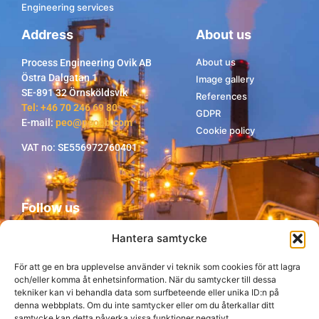
Engineering services
Address
About us
About us
Process Engineering Ovik AB
Östra Dalgatan 1
Image gallery
SE-891 32 Örnsköldsvik
References
Tel: +46 70 246 69 80
GDPR
E-mail:
peo@peoab.com
Cookie policy
VAT no: SE556972760401
Follow us
Hantera samtycke
För att ge en bra upplevelse använder vi teknik som cookies för att lagra
och/eller komma åt enhetsinformation. När du samtycker till dessa
tekniker kan vi behandla data som surfbeteende eller unika ID:n på
denna webbplats. Om du inte samtycker eller om du återkallar ditt
samtycke kan detta påverka vissa funktioner negativt.